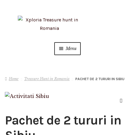
Skip
Skip
to
to
navigation
content
Menu
Info
Home
Treasure Hunt in Romania
PACHET DE 2 TURURI IN SIBIU
Teambuilding
Cart
🔍
Checkout
Pachet de 2 tururi in