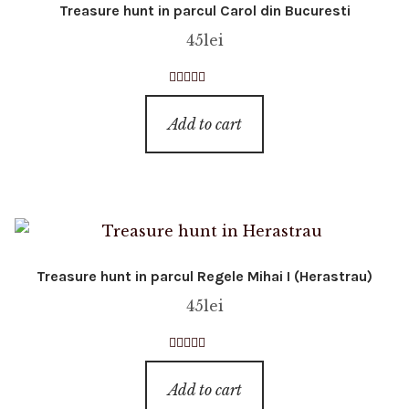
Treasure hunt in parcul Carol din Bucuresti
45
lei
Rated
4.75
out of 5
Add to cart
Treasure hunt in parcul Regele Mihai I (Herastrau)
45
lei
Rated
4.74
out of 5
Add to cart