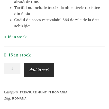
aleasă de tine.
Tariful nu include intrări la obiectivele turistice
din Sibiu
Codul de acces este valabil 365 de zile de la data
achiziției
16 in stock
16 in stock
Pachet
Add to cart
de
2
tururi
Category:
TREASURE HUNT IN ROMANIA
in
Tag:
ROMANA
Sibiu
quantity