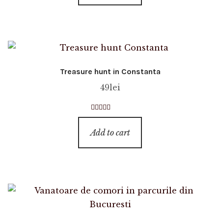
Treasure hunt in Constanta
49
lei
Rated
4.83
out of 5
Add to cart