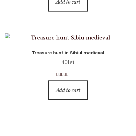
Add to cart
Treasure hunt in Sibiul medieval
40
lei
Rated
4.73
out of 5
Add to cart