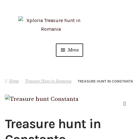
Skip
Skip
to
to
navigation
content
Menu
Info
Home
Treasure Hunt in Romania
TREASURE HUNT IN CONSTANTA
Teambuilding
Cart
🔍
Checkout
Treasure hunt in