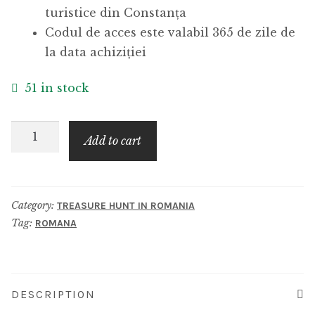
turistice din Constanța
Codul de acces este valabil 365 de zile de
la data achiziției
51 in stock
Treasure
Add to cart
hunt
in
Constanta
Category:
TREASURE HUNT IN ROMANIA
quantity
Tag:
ROMANA
DESCRIPTION