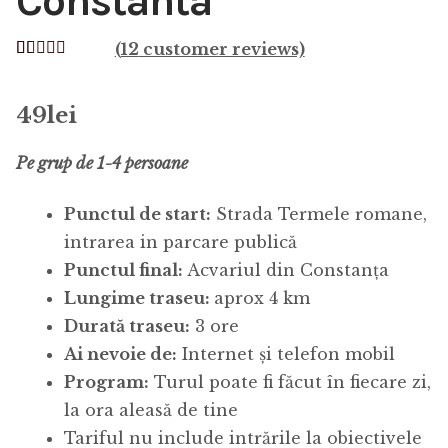
Constanta
(
12
customer reviews)
Rated
12
4.83
out of 5
49
lei
based on
customer
Pe grup de 1-4 persoane
ratings
Punctul de start:
Strada Termele romane,
intrarea in parcare publică
Punctul final:
Acvariul din Constanța
Lungime traseu:
aprox 4 km
Durată traseu:
3 ore
Ai nevoie de:
Internet și telefon mobil
Program:
Turul poate fi făcut în fiecare zi,
la ora aleasă de tine
Tariful nu include intrările la obiectivele